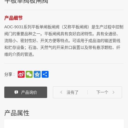
平板单阀板闸阀
产品细节
AOC-9031系列平板单闸板闸阀（又称平板闸阀）是生产过程中控制
阀门的重要品种之一。平板闸阀具有良好启闭特性。具有全通径、
流阻小、密封性好、开关方便等特点。可适用于成品油的输送管线
和贮存设备；石油、天然气的开采井口装置以及带有悬浮颗粒、纤
维的介质的管道。
Sina
WeChat
Qzone
Share
分享 :
Weibo
产品询价
没有了
下一个
产品属性