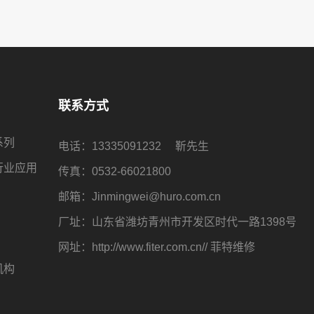
联系方式
系列
电话：
13335091232
靳先生
行业应用
传真：0532-66021800
邮箱：
Jinmingwei@huro.com.cn
厂址：山东省潍坊青州市开发区时代一路1398号
网址：
http://www.fiter.com.cn//
菲特维修
机构